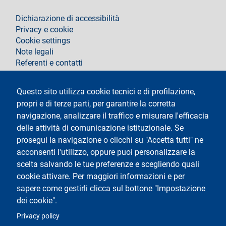
footer
Dichiarazione di accessibilità
Privacy e cookie
Cookie settings
Note legali
Referenti e contatti
Segui La Statale su
Questo sito utilizza cookie tecnici e di profilazione,
propri e di terze parti, per garantire la corretta
navigazione, analizzare il traffico e misurare l'efficacia
delle attività di comunicazione istituzionale. Se
prosegui la navigazione o clicchi su "Accetta tutti" ne
acconsenti l'utilizzo, oppure puoi personalizzare la
Testo
Università degli Studi di Milano
scelta salvando le tue preferenze e scegliendo quali
Via Festa del Perdono 7 - 20122 Milano
cookie attivare. Per maggiori informazioni e per
Tel.
+39 02 5032 5032
Posta Elettronica Certificata
sapere come gestirli clicca sul bottone "Impostazione
dei cookie".
Logo
Privacy policy