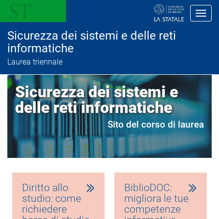
S
a
Toggl
l
t
Sicurezza dei sistemi e delle reti
a
a
informatiche
l
Laurea triennale
c
o
n
Sicurezza dei sistemi e
t
e
delle reti informatiche
n
u
t
Sito del corso di laurea
o
p
r
i
n
c
i
Diritto allo
BiblioDOC:
p
a
studio: come
migliora le tue
l
richiedere
competenze
e