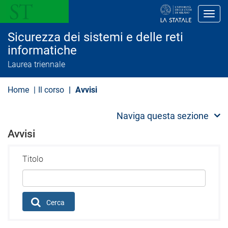
S
a
Toggl
l
t
Sicurezza dei sistemi e delle reti
a
a
informatiche
l
Laurea triennale
c
o
n
Home
Il corso
Avvisi
t
e
n
Naviga questa sezione
u
t
Avvisi
o
p
r
Titolo
i
n
c
i
p
a
Cerca
l
e